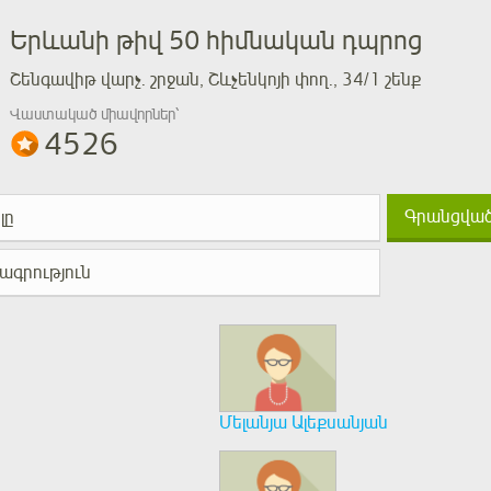
Երևանի թիվ 50 հիմնական դպրոց
Շենգավիթ վարչ. շրջան, Շևչենկոյի փող., 34/1 շենք
Վաստակած միավորներ՝
4526
Գրանցված 
լը
ագրություն
Մելանյա Ալեքսանյան