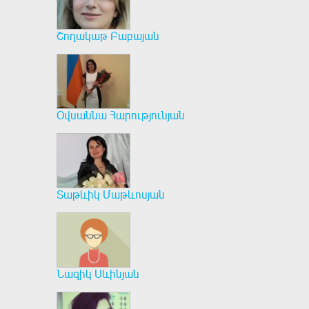
Շողակաթ Բաբայան
Օվսաննա Հարությունյան
Տաթևիկ Մաթևոսյան
Նազիկ Սևինյան