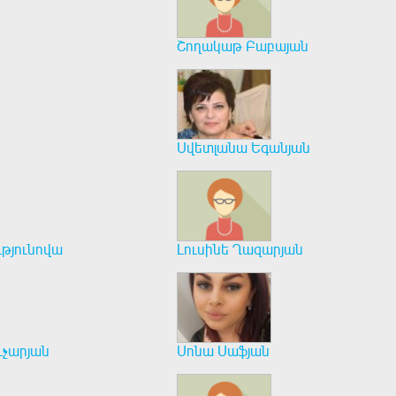
Շողակաթ Բաբայան
Սվետլանա Եգանյան
ւթյունովա
Լուսինե Ղազարյան
ւչարյան
Սոնա Սաֆյան