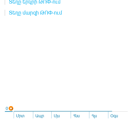
Տեղը երկրի ԹՈՓ-ում
Տեղը մարզի ԹՈՓ-ում
0
Մրտ
Ապր
Մյս
Հնս
Հլս
Օգս