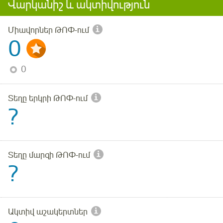
Վարկանիշ և ակտիվություն
Միավորներ ԹՈՓ-ում
0
0
Տեղը երկրի ԹՈՓ-ում
?
Տեղը մարզի ԹՈՓ-ում
?
Ակտիվ աշակերտներ