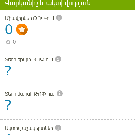
Վարկանիշ և ակտիվություն
Միավորներ ԹՈՓ-ում
0
0
Տեղը երկրի ԹՈՓ-ում
?
Տեղը մարզի ԹՈՓ-ում
?
Ակտիվ աշակերտներ