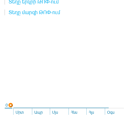
Տեղը երկրի ԹՈՓ-ում
Տեղը մարզի ԹՈՓ-ում
0
Մրտ
Ապր
Մյս
Հնս
Հլս
Օգս