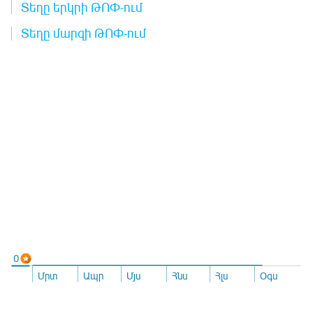
Տեղը երկրի ԹՈՓ-ում
Տեղը մարզի ԹՈՓ-ում
0
Մրտ
Ապր
Մյս
Հնս
Հլս
Օգս