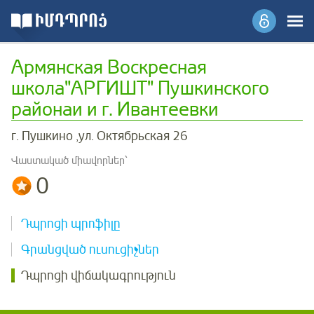
Армянская Воскресная
школа"АРГИШТ" Пушкинского
районаи и г. Ивантеевки
г. Пушкино ,ул. Октябрьская 26
Վաստակած միավորներ՝
0
Դպրոցի պրոֆիլը
Գրանցված ուսուցիչներ
Դպրոցի վիճակագրություն