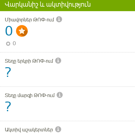
Վարկանիշ և ակտիվություն
Միավորներ ԹՈՓ-ում
0
0
Տեղը երկրի ԹՈՓ-ում
?
Տեղը մարզի ԹՈՓ-ում
?
Ակտիվ աշակերտներ