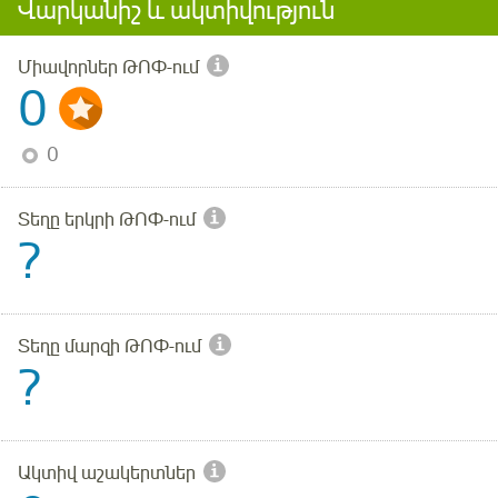
Վարկանիշ և ակտիվություն
Միավորներ ԹՈՓ-ում
0
0
Տեղը երկրի ԹՈՓ-ում
?
Տեղը մարզի ԹՈՓ-ում
?
Ակտիվ աշակերտներ