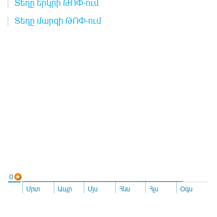
Տեղը երկրի ԹՈՓ-ում
Տեղը մարզի ԹՈՓ-ում
0
Մրտ
Ապր
Մյս
Հնս
Հլս
Օգս