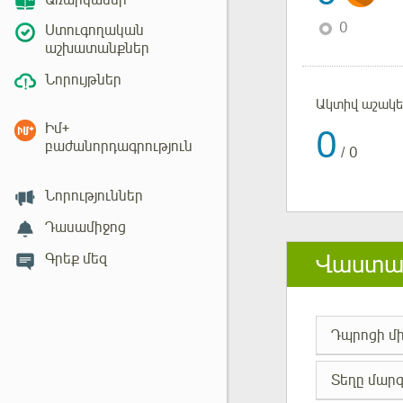
Առարկաներ
0
Ստուգողական
աշխատանքներ
Նորույթներ
Ակտիվ աշակ
Իմ+
0
բաժանորդագրություն
/
0
Նորություններ
Դասամիջոց
Վաստակ
Գրեք մեզ
Դպրոցի մ
Տեղը մարզ