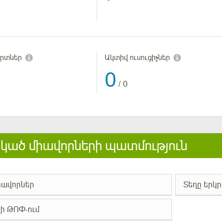
երտներ
Ակտիվ ուսուցիչներ
0
/
0
ած միավորների պատմություն
իավորներ
Տեղը երկր
ի ԹՈՓ-ում