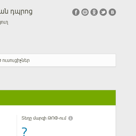
կան դպրոց
յուղ
 ուսուցիչներ
Տեղը մարզի ԹՈՓ-ում
?