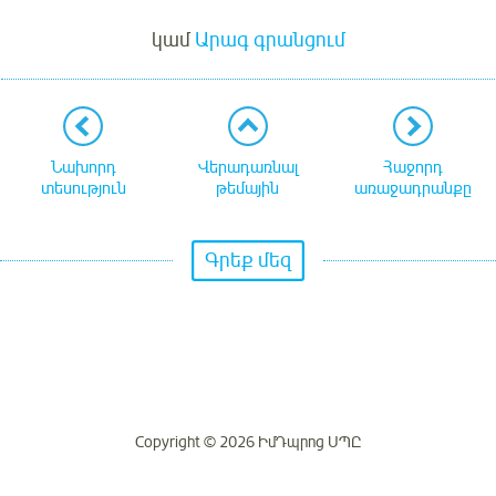
Մուտք
կամ
Արագ գրանցում
Նախորդ
Վերադառնալ
Հաջորդ
տեսություն
թեմային
առաջադրանքը
Գրեք մեզ
Copyright © 2026 ԻմԴպրոց ՍՊԸ