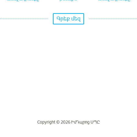
Գրեք մեզ
Copyright © 2026 ԻմԴպրոց ՍՊԸ