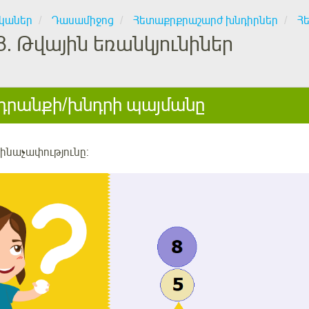
կաներ
Դասամիջոց
Հետաքրքրաշարժ խնդիրներ
Հ
8.
Թվային եռանկյունիներ
րանքի/խնդրի պայմանը
րինաչափությունը: