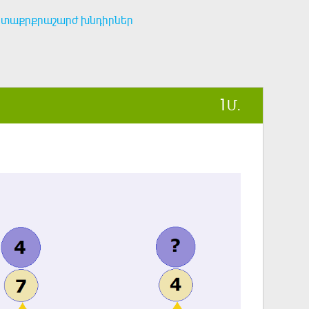
ետաքրքրաշարժ խնդիրներ
1
Մ.