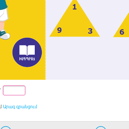
՝
մ
Արագ գրանցում