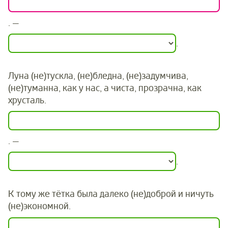
. —
.
Луна (не)тускла, (не)бледна, (не)задумчива,
(не)туманна, как у нас, а чиста, прозрачна, как
хрусталь.
. —
.
К тому же тётка была далеко (не)доброй и ничуть
(не)экономной.