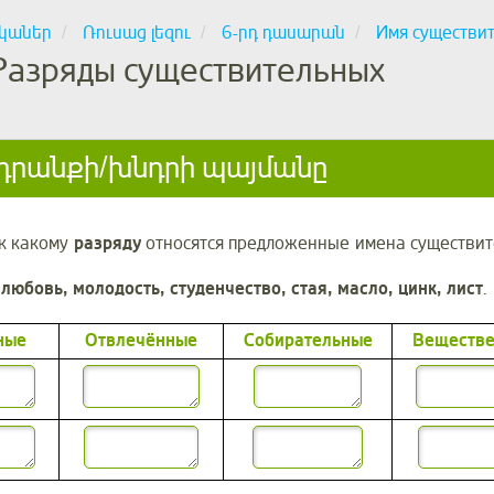
կաներ
Ռուսաց լեզու
6-րդ դասարան
Имя существи
Разряды существительных
րանքի/խնդրի պայմանը
 к какому
разряду
относятся предложенные имена существит
любовь, молодость, студенчество, стая, масло, цинк, лист
.
ные
Отвлечённые
Собирательные
Веществ