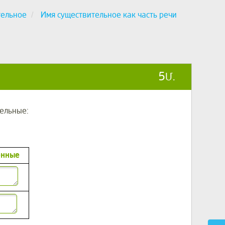
тельное
Имя существительное как часть речи
5
Մ.
ельные:
енные