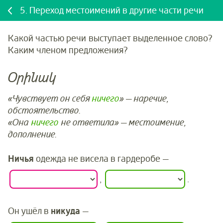
5.
Переход местоимений в другие части речи
Какой частью речи выступает выделенное слово?
Каким членом предложения?
Օրինակ
«Чувствует он себя
ничего
» — наречие,
обстоятельство.
«Она
ничего
не ответила» — местоимение,
дополнение.
Ничья
одежда не висела в гардеробе
—
,
.
Он ушёл в
никуда
—