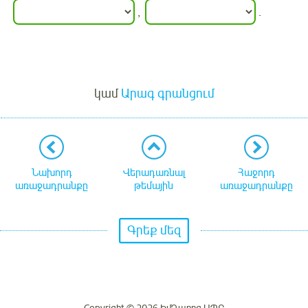
,
.
Մուտք
կամ
Արագ գրանցում
Նախորդ
Վերադառնալ
Հաջորդ
առաջադրանքը
թեմային
առաջադրանքը
Գրեք մեզ