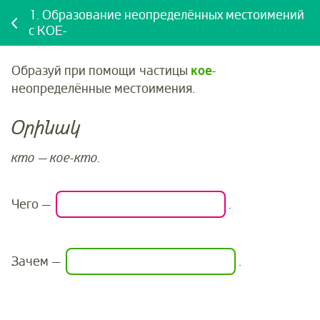
1.
Образование неопределённых местоимений
c КОЕ-
Образуй при помощи частицы
кое
-
неопределённые местоимения.
Օրինակ
кто — кое-кто.
Чего
—
.
Зачем
—
.