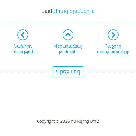
Մուտք
կամ
Արագ գրանցում
Նախորդ
Վերադառնալ
Հաջորդ
տեսություն
թեմային
առաջադրանքը
Գրեք մեզ
Copyright © 2026 ԻմԴպրոց ՍՊԸ