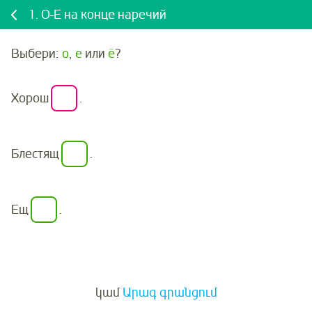
1.
О-Е на конце наречий
Выбери:
о
,
е
или
ё
?
Хорош
.
Блестящ
.
Ещ
.
Մուտք
կամ
Արագ գրանցում