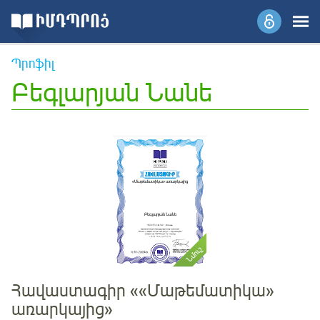
Պրոֆիլ
Բեգլարյան Նանե
«Մաթեմատիկա» առարկայից
Բեգլարյան Նանե
Հավաստագիր ««Մաթեմատիկա»
առարկայից»