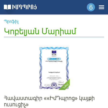
Պրոֆիլ
Կոբելյան Մարիամ
«ԻմԴպրոց» կայքի ուսուցիչ
Կոբելյան Մարիամ
Հավաստագիր ««ԻմԴպրոց» կայքի
ուսուցիչ»