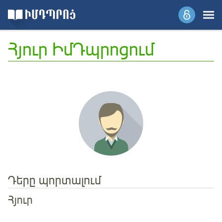
Հյուր ԻմԴպրոցում
Դերը պորտալում
Հյուր