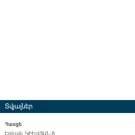
Տվյալներ
Հասցե
Երևան, ԿԻԵՎՅԱՆ 8