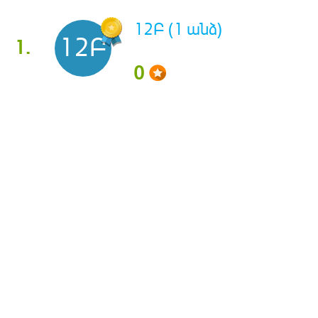
12Բ (1 անձ)
12Բ
1.
0