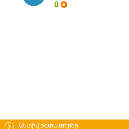
0
Ակտիվ օգտատերեր