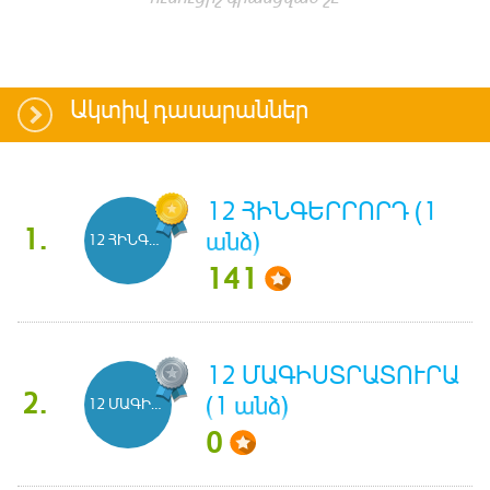
Ակտիվ դասարաններ
12 ՀԻՆԳԵՐՐՈՐԴ (1
1.
անձ)
12 ՀԻՆԳԵՐՐՈՐԴ
141
12 ՄԱԳԻՍՏՐԱՏՈՒՐԱ
2.
(1 անձ)
12 ՄԱԳԻՍՏՐԱՏՈՒՐԱ
0