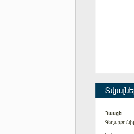
Տվյալնե
Հասցե
Գեղարքունի