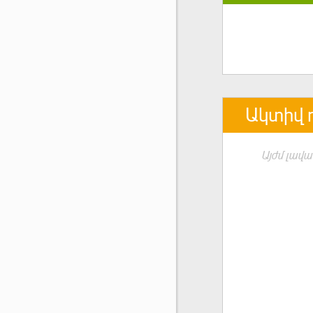
Ակտիվ 
Այժմ լավա