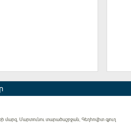
ր
քի մարզ, Մարտունու տարածաշրջան, Գեղհովիտ գյուղ