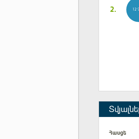
2.
12 
Տվյալնե
Հասցե