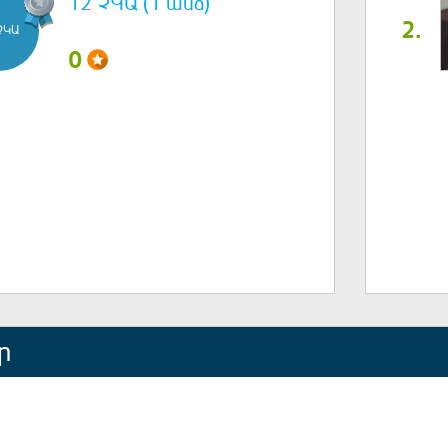
12 ՉԿԱ (1 անձ)
2.
ՉԿԱ
0
ր