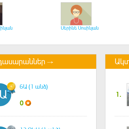
ինյան
Սերինե Սոսինյան
դասարաններ
Ակտ
6Ա (1 անձ)
Ա
1.
0