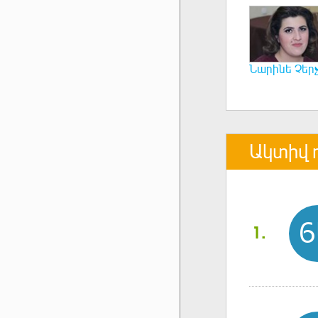
Նարինե Չերչ
Ակտիվ 
6
1.