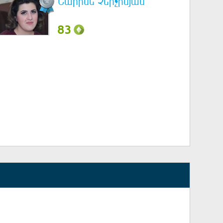
Նարինե Չերչինյան
83