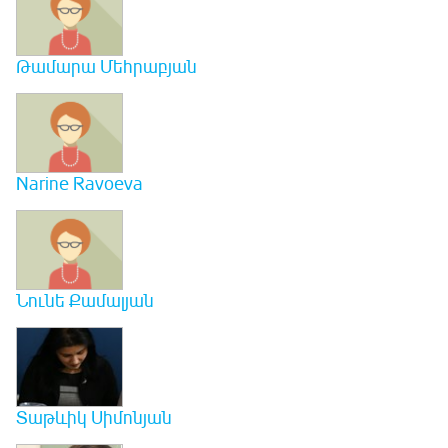
Թամարա Մեհրաբյան
Narine Ravoeva
Նունե Քամալյան
Տաթևիկ Սիմոնյան