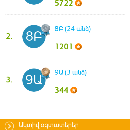
5722
8Բ (24 անձ)
8Բ
2.
1201
9Ա (3 անձ)
9Ա
3.
344
Ակտիվ օգտատերեր