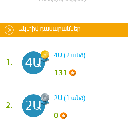
Ակտիվ դասարաններ
4Ա (2 անձ)
4Ա
1.
131
2Ա (1 անձ)
2Ա
2.
0