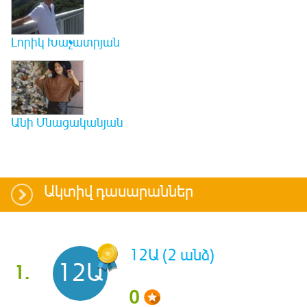
Լորիկ Խաչատրյան
Անի Մնացականյան
Ակտիվ դասարաններ
12Ա (2 անձ)
12Ա
1.
0