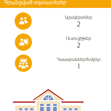
Գրանցված օգտատերեր
Աշակերտներ
2
Ուսուցիչներ
2
Դասարաններ/Խմբեր
1