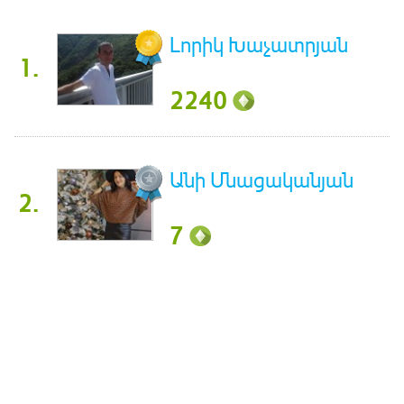
Լորիկ Խաչատրյան
1.
2240
Անի Մնացականյան
2.
7