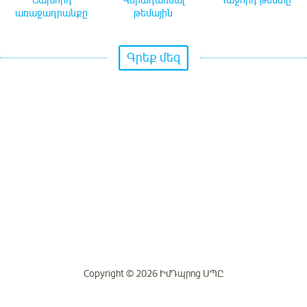
Նախորդ
Վերադառնալ
Հաջորդ թեստը
առաջադրանքը
թեմային
Գրեք մեզ
Copyright © 2026 ԻմԴպրոց ՍՊԸ