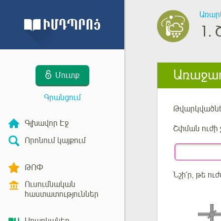
Առար
1.
Առաջադ
Մուտք
Գրանցում
Թվարկվածն
Գլխավոր Էջ
Շփման ուժի
Որոնում կայքում
ԹՈՓ
Նշի՛ր, թե ու
Ուսումնական
հաստատություններ