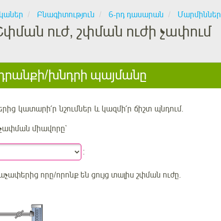
կաներ
Բնագիտություն
6-րդ դասարան
Մարմիններ
Շփման ուժ, շփման ուժի չափում
րանքի/խնդրի պայմանը
երից
կատարի՛ր
նշումներ
և կազմի՛ր ճիշտ
պնդում
.
 չափման միավորը
`
:
ժաչափերից որը/որոնք են ցույց տալիս շփման ուժը
.