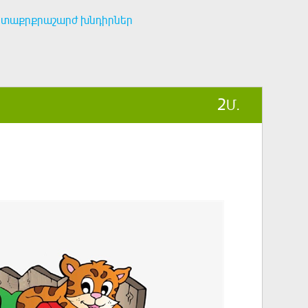
ետաքրքրաշարժ խնդիրներ
2
Մ.