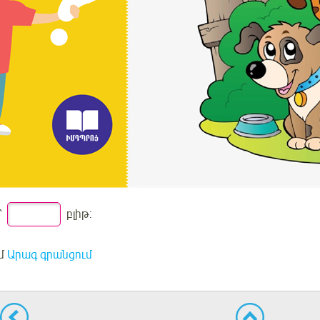
՝
բլիթ:
մ
Արագ գրանցում