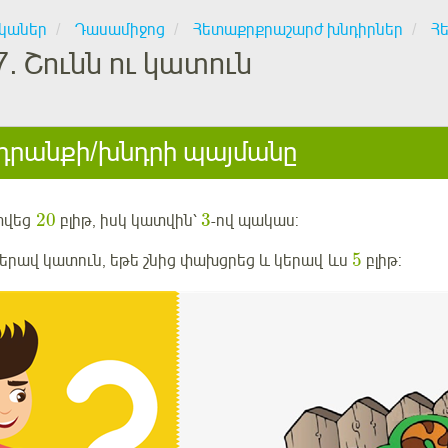
կաներ
Դասամիջոց
Հետաքրքրաշարժ խնդիրներ
Հ
7.
Շունն ու կատուն
րանքի/խնդրի պայմանը
20
3
տվեց
բլիթ, իսկ կատվին՝
-ով պակաս:
5
կերավ կատուն, եթե շնից փախցրեց և կերավ ևս
բլիթ: