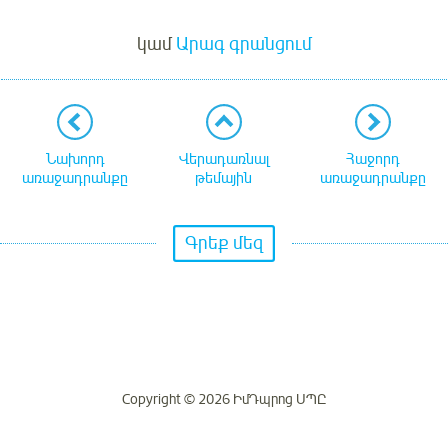
Մուտք
կամ
Արագ գրանցում
Նախորդ
Վերադառնալ
Հաջորդ
առաջադրանքը
թեմային
առաջադրանքը
Գրեք մեզ
Copyright © 2026 ԻմԴպրոց ՍՊԸ