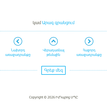
Մուտք
կամ
Արագ գրանցում
Նախորդ
Վերադառնալ
Հաջորդ
առաջադրանքը
թեմային
առաջադրանքը
Գրեք մեզ
Copyright © 2026 ԻմԴպրոց ՍՊԸ