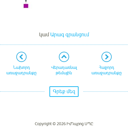
Մուտք
կամ
Արագ գրանցում
Նախորդ
Վերադառնալ
Հաջորդ
առաջադրանքը
թեմային
առաջադրանքը
Գրեք մեզ
Copyright © 2026 ԻմԴպրոց ՍՊԸ