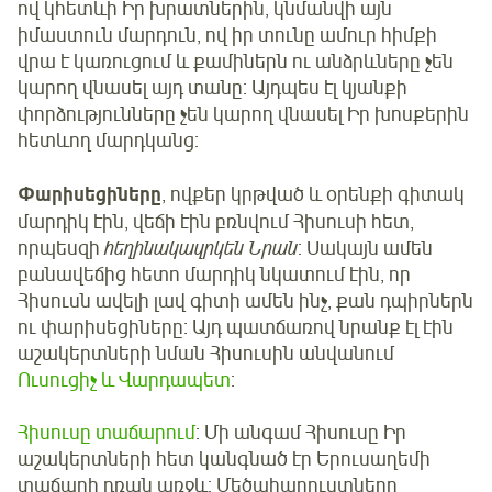
ով կհետևի Իր խրատներին, կնմանվի այն
իմաստուն մարդուն, ով իր տունը ամուր հիմքի
վրա է կառուցում և քամիներն ու անձրևները չեն
կարող վնասել այդ տանը: Այդպես էլ կյանքի
փորձությունները չեն կարող վնասել Իր խոսքերին
հետևող մարդկանց:
Փարիսեցիները
, ովքեր կրթված և օրենքի գիտակ
մարդիկ էին, վեճի էին բռնվում Հիսուսի հետ,
որպեսզի
հեղինակազրկեն Նրան
: Սակայն ամեն
բանավեճից հետո մարդիկ նկատում էին, որ
Հիսուսն ավելի լավ գիտի ամեն ինչ, քան դպիրներն
ու փարիսեցիները: Այդ պատճառով նրանք էլ էին
աշակերտների նման Հիսուսին անվանում
Ուսուցիչ և Վարդապետ
:
Հիսուսը տաճարում
: Մի անգամ Հիսուսը Իր
աշակերտների հետ կանգնած էր Երուսաղեմի
տաճարի դռան առջև: Մեծահարուստները