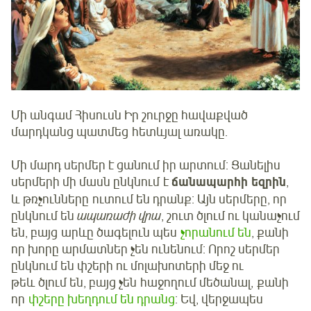
Մի անգամ Հիսուսն Իր շուրջը հավաքված
մարդկանց պատմեց հետևյալ առակը.
Մի մարդ սերմեր է ցանում իր արտում: Ցանելիս
սերմերի մի մասն ընկնում է
ճանապարհի եզրին
,
և թռչունները ուտում են դրանք: Այն սերմերը, որ
ընկնում են
ապառաժի վրա
, շուտ ծլում ու կանաչում
են, բայց արևը ծագելուն պես
չորանում են
, քանի
որ խորը արմատներ չեն ունենում: Որոշ սերմեր
ընկնում են փշերի ու մոլախոտերի մեջ ու
թեև ծլում են, բայց չեն հաջողում մեծանալ, քանի
որ
փշերը խեղդում են դրանց
: Եվ, վերջապես