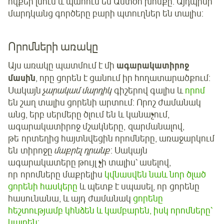
ովքեր լսում և պահում են Աստծո խոսքը: Այդպիսի
մարդկանց գործերը բարի պտուղներ են տալիս:
Որոմների առակը
Այս առակը պատմում է մի
ագարակատիրոջ
մասին
, որը ցորեն է ցանում իր հողատարածքում:
Սակայն
չարակամ մարդիկ
գիշերով գալիս և
որոմ
են շաղ տալիս ցորենի արտում: Որոշ ժամանակ
անց, երբ սերմերը ծլում են և կանաչում,
ագարակատիրոջ մշակները, զարմանալով,
թե որտեղից հայտնվեցին որոմները, առաջարկում
են տիրոջը
մաքրել դրանք
: Սակայն
ագարակատերը թույլ չի տալիս՝ ասելով,
որ որոմները մաքրելիս
կվնասվեն նաև նոր ծլած
ցորենի հասկերը
և պետք է սպասել, որ ցորենը
հասունանա, և այդ ժամանակ
ցորենը
հեշտությամբ կհնձեն և կամբարեն, իսկ որոմները՝
կայրեն: