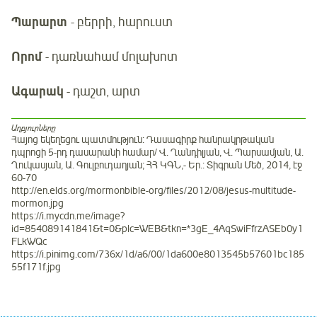
Պարարտ
- բերրի, հարուստ
Որոմ
- դառնահամ մոլախոտ
Ագարակ
- դաշտ, արտ
Աղբյուրները
Հայոց եկեղեցու պատմություն: Դասագիրք հանրակրթական
դպրոցի 5-րդ դասարանի համար/ Վ. Ղանդիլյան, Վ. Պարսամյան, Ա.
Ղուկասյան, Ա. Գուլբուդաղյան; ՀՀ ԿԳՆ,- Եր.: Տիգրան Մեծ, 2014, էջ
60-70
http://en.elds.org/mormonbible-org/files/2012/08/jesus-multitude-
mormon.jpg
https://i.mycdn.me/image?
id=854089141841&t=0&plc=WEB&tkn=*3gE_4AqSwiFfrzASEb0y1
FLkWQc
https://i.pinimg.com/736x/1d/a6/00/1da600e8013545b57601bc185
55f171f.jpg