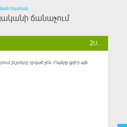
ական եղանակ
յականի ճանաչում
2
Մ.
րում.շեշտերը դրված չեն:
Բայերը գրի՛ր այն