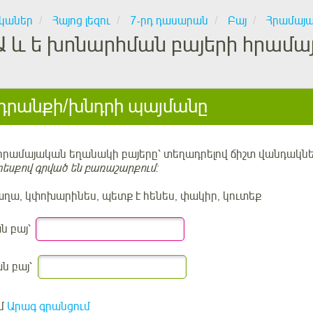
կաներ
Հայոց լեզու
7-րդ դասարան
Բայ
Հրամայ
Ա և ե խոնարհման բայերի հրամա
րանքի/խնդրի պայմանը
 հրամայական եղանակի բայերը՝ տեղադրելով ճիշտ վանդակնե
 տեսքով գրված են բառաշարքում:
ղա, կփոխարինես, պետք է հենես, փակիր, կուտեք
ն բայ՝
ն բայ՝
մ
Արագ գրանցում