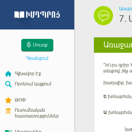
Առար
7.
Առաջադ
Մուտք
Գրանցում
Դո՛ւրս գրիր
տեսքով, ինչ
Գլխավոր Էջ
խաղայիք, խա
Որոնում կայքում
Ե
խոնարհմա
ԹՈՓ
Ուսումնական
Ա
խոնարհմա
հաստատություններ
կա
Մուտք