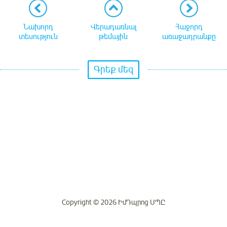
Նախորդ
Վերադառնալ
Հաջորդ
տեսություն
թեմային
առաջադրանքը
Գրեք մեզ
Copyright © 2026 ԻմԴպրոց ՍՊԸ