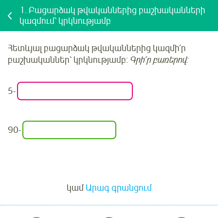
1.
Բացարձակ թվականներից բաշխականների
կազմում՝ կրկնությամբ
Հետևյալ
բացարձակ թվականներից կազմի՛ր
բաշխականներ՝ կրկնությամբ:
Գրի՛ր բառերով:
5
-
90
-
Մուտք
կամ
Արագ գրանցում