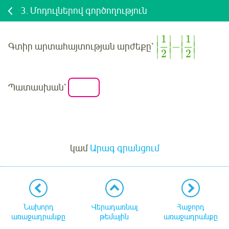
3.
Մոդուլներով գործողություն
1
1
∣
∣
∣
∣
−
∣
∣
∣
∣
Գտիր արտահայտության արժեքը՝
∣
∣
∣
∣
2
2
Պատասխան՝
Մուտք
կամ
Արագ գրանցում
Նախորդ
Վերադառնալ
Հաջորդ
առաջադրանքը
թեմային
առաջադրանքը