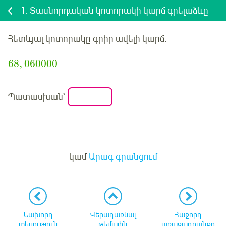
1.
Տասնորդական կոտորակի կարճ գրելաձևը
Հետևյալ կոտորակը գրիր ավելի կարճ:
68
,
0
6
0000
Պատասխան՝
Մուտք
կամ
Արագ գրանցում
Նախորդ
Վերադառնալ
Հաջորդ
տեսություն
թեմային
առաջադրանքը