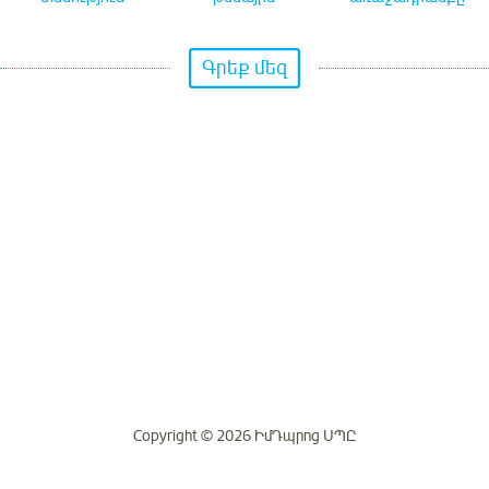
Գրեք մեզ
Copyright © 2026 ԻմԴպրոց ՍՊԸ