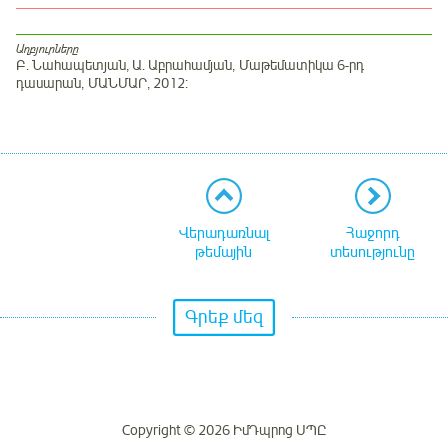
Աղբյուրները
Բ. Նահապետյան, Ա. Աբրահամյան, Մաթեմատիկա 6-րդ
դասարան, ՄԱՆՄԱՐ, 2012:
Վերադառնալ
Հաջորդ
թեմային
տեսությունը
Գրեք մեզ
Copyright © 2026 ԻմԴպրոց ՍՊԸ