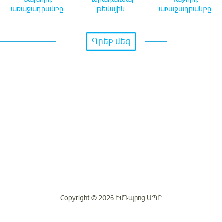
առաջադրանքը
թեմային
առաջադրանքը
Գրեք մեզ
Copyright © 2026 ԻմԴպրոց ՍՊԸ