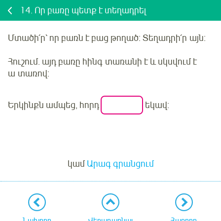
14.
Որ բառը պետք է տեղադրել
Մտածի՛ր
՝ որ բառն է բաց թողած:
Տեղադրի՛ր
այն:
Հուշում. այդ բառը
հինգ
տառանի է և սկսվում է
ա
տառով:
Երկինքն ամպեց, հորդ
եկավ
:
Մուտք
կամ
Արագ գրանցում
Նախորդ
Վերադառնալ
Հաջորդ