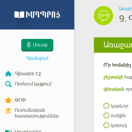
Առար
9.
Առաջադ
Մուտք
Գրանցում
Ո՞ր
հոմանիշ
Գլխավոր Էջ
շեշտակի
հա
Որոնում կայքում
վճռական
որ
ԹՈՓ
կարևոր
Ուսումնական
ուժգին
հաստատություններ
կտրուկ