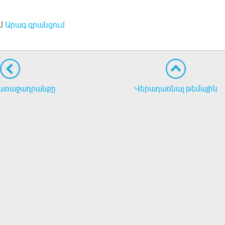
մ
Արագ գրանցում
առաջադրանքը
Վերադառնալ թեմային