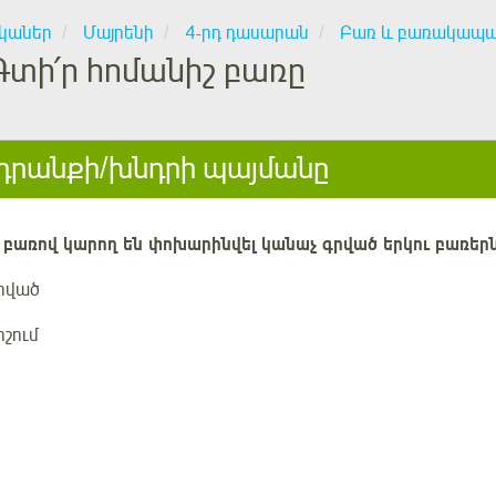
կաներ
Մայրենի
4-րդ դասարան
Բառ և բառակապակ
Գտի՛ր հոմանիշ բառը
րանքի/խնդրի պայմանը
 բառով կարող են փոխարինվել
կանաչ գրված երկու
բառերն
րված
ոշում