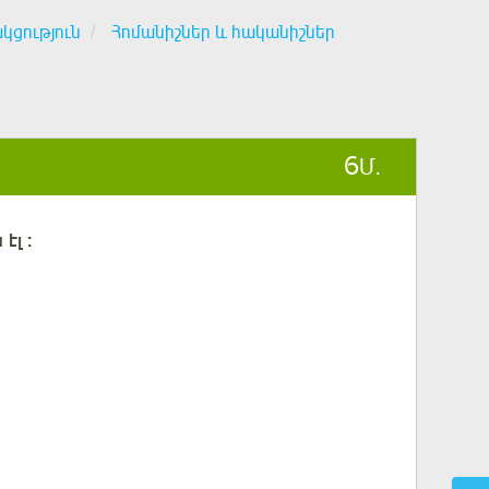
ցություն
Հոմանիշներ և հականիշներ
6
Մ.
 էլ
: