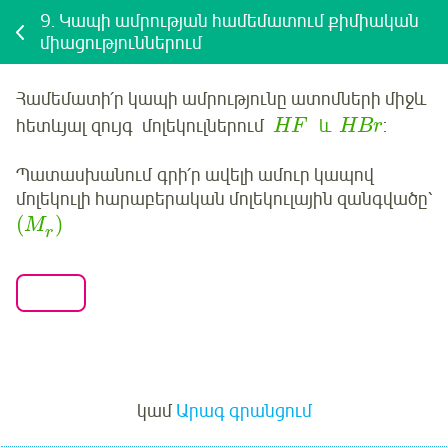
9.
Կապի ամրության համեմատում քիմիական
միացություններում
Համեմատի՛ր կապի ամրությունը ատոմների միջև
հետևյալ
զույգ մոլեկուլներում
և
:
HF
HBr
Պատասխանում
գրի՛ր
ավելի ամուր կապով
մոլեկուլի հարաբերական մոլեկուլային զանգվածը՝
(
)
M
r
Մուտք
կամ
Արագ գրանցում