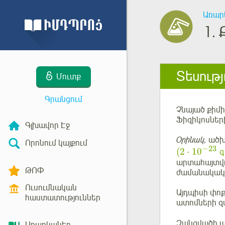
Առար
1.
Տեսությ
Մուտք
Գրանցում
Չնայած քիմի
Ֆիզիկոսների
Գլխավոր Էջ
Օրինակ,
ածխ
Որոնում կայքում
−
23
(
2
⋅
10
գ
արտահայտվո
ԹՈՓ
ժամանակակի
Ուսումնական
Այդպիսի փո
հաստատություններ
ատոմների զ
Զանգվածի ա