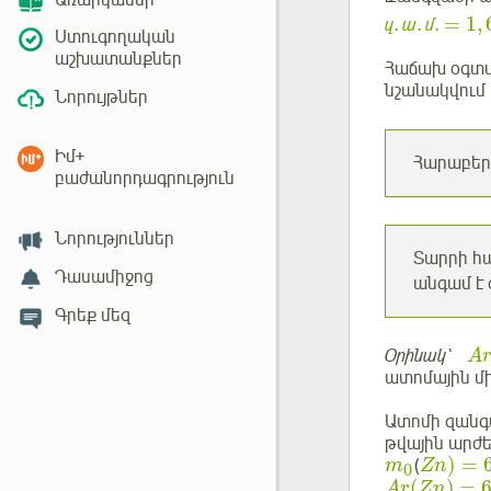
Առարկաներ
.
.
.
=
1
,
զ
ա
մ
Ստուգողական
աշխատանքներ
Հաճախ օգտվ
նշանակվում
Նորույթներ
Իմ+
Հարաբերա
բաժանորդագրություն
Նորություններ
Տարրի հա
Դասամիջոց
անգամ է
Գրեք մեզ
Օրինակ՝
A
ատոմային մ
Ատոմի զանգ
թվային արժե
)
=
(
m
Z
n
0
(
)
=
A
r
Z
n