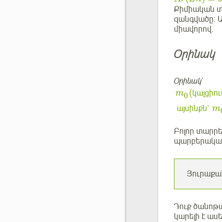
Քիմիական տ
զանգվածը: 
միավորով.
Օրինակ
Օրինակ`
(
կալցիու
m
0
այսինքն՝
m
Բոլոր տարր
պարբերական
Յուրաքա
Դուք ծանոթ
կարելի է աս