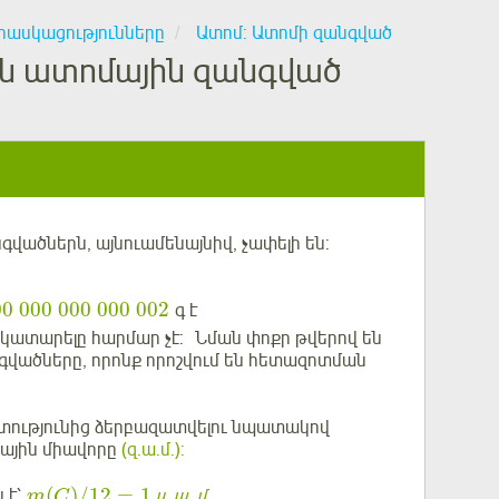
հասկացությունները
Ատոմ: Ատոմի զանգված
ն ատոմային զանգված
ածներն, այնուամենայնիվ, չափելի են:
00
000
000
000
002
գ է
ր կատարելը հարմար չէ: Նման փոքր թվերով են
վածները, որոնք որոշվում են հետազոտման
շտությունից ձերբազատվելու նպատակով
ային միավորը
(զ.ա.մ.):
(
)
/
12
=
1
.
.
 է՝
զ
ա
մ
.,
m
C