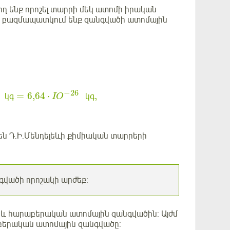
 ենք որոշել տարրի մեկ ատոմի իրական
 բազմապատկում ենք զանգվածի ատոմային
−
26
=
6
,
64
⋅
,
կգ
կգ
IO
ն Դ.Ի.Մենդելեևի քիմիական տարրերի
գվածի որոշակի արժեք:
և հարաբերական ատոմային զանգվածին: Այժմ
րաբերական ատոմային զանգվածը: