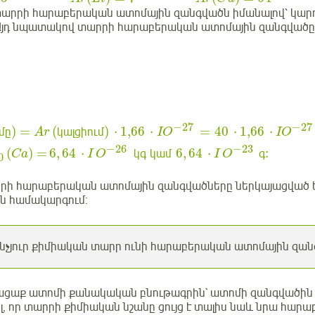
արրի հարաբերական ատոմային զանգվածն իմանալով՝ կարող
Այդ նպատակով տարրի հարաբերական ատոմային զանգվածը
−
27
−
27
)
=
(
)
⋅
1
,
66
⋅
=
40
⋅
1
,
66
⋅
մը
կալցիում
Ar
IO
IO
−
26
−
23
(
) =
6
,
64
⋅
6
,
64
⋅
:
կգ
կամ
գ
Ca
I
O
I
O
0
երի հարաբերական ատոմային զանգվածները ներկայացված ե
 համակարգում:
նչյուր քիմիական տարր ունի հարաբերական ատոմային զան
ացաք ատոմի քանակական բնութագրին` ատոմի զանգվածին 
ել, որ տարրի քիմիական նշանը ցույց է տալիս նաև նրա հա