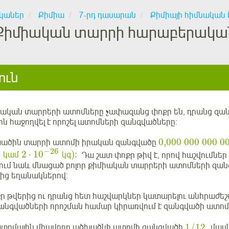
կաներ
Քիմիա
7-րդ դասարան
Քիմիայի հիմնական 
Քիմիական տարրի հարաբերակա
ուն
ական տարրերի ատոմները չափազանց փոքր են, դրանց զանգվ
ն հաջողվել է որոշել ատոմների զանգվածները:
0,000
000
000
0
ածին տարրի ատոմի իրական զանգվածը
−
26
2
⋅
10
):
կամ
կգ
Դա շատ փոքր թիվ է, որով հաշվումնե
ւմ նաև մնացած բոլոր քիմիական տարրերի ատոմների զանգ
ց եղանակներով:
քր թվերից ու դրանց հետ հաշվարկներ կատարելու անհրաժե
անգվածների որոշման համար կիրառվում է զանգվածի ատոմ
1
/
12
տոմային միավորը ածխածնի ատոմի զանգվածի
մասն