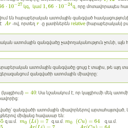
−
27
−
24
66
⋅
10
,
1
,
66
⋅
10
կգ
կամ
գ
, որը մոտավորապես հա
ում են հարաբերական ատոմային զանգված հասկացություն
 է
-ով, որտեղ
-ը լատիներեն
relative
(հարաբերական) բա
A
r
r
կան ատոմային զանգվածը չափողականություն չունի, այն հ
րաբերական ատոմային զանգվածը ցույց է տալիս, թե այդ 
 գերազանցում զանգվածի ատոմային միավորը:
=
40
(կալցիում)
: Սա նշանակում է, որ կալցիումի մեկ ատ
r
իավորից:
վածը` զանգվածի ատոմային միավորներով արտահայտված,
քներով միմյանց հավասար են:
65
(
)
=
7
(
)
=
64
զ.ա.մ.
զ.ա.մ.
զ.ա.մ.
m
L
i
m
C
u
0
0
65
(
)
=
7
(
)
=
64
A
r
L
i
A
r
C
u