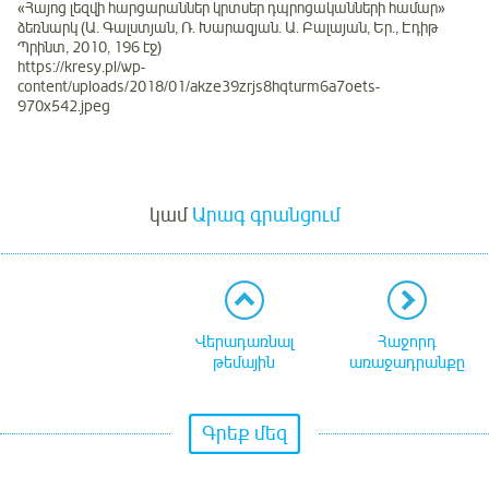
«Հայոց լեզվի հարցարաններ կրտսեր դպրոցականների համար»
ձեռնարկ (Ա. Գալստյան, Ռ. Խարազյան. Ա. Բալայան, Եր., Էդիթ
Պրինտ, 2010, 196 էջ)
https://kresy.pl/wp-
content/uploads/2018/01/akze39zrjs8hqturm6a7oets-
970x542.jpeg
Մուտք
կամ
Արագ գրանցում
Վերադառնալ
Հաջորդ
թեմային
առաջադրանքը
Գրեք մեզ