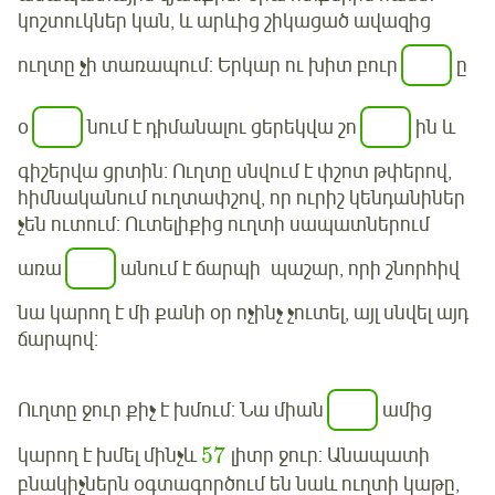
կոշտուկներ կան, և արևից շիկացած ավազից
ուղտը չի տառապում: Երկար ու խիտ բուր
ը
օ
նում է դիմանալու ցերեկվա շո
ին և
գիշերվա ցրտին: Ուղտը սնվում է փշոտ թփերով,
հիմնականում ուղտափշով, որ ուրիշ կենդանիներ
չեն ուտում: Ուտելիքից ուղտի սապատներում
առա
անում է ճարպի պաշար, որի շնորհիվ
նա կարող է մի քանի օր ոչինչ չուտել, այլ սնվել այդ
ճարպով:
Ուղտը ջուր քիչ է խմում: Նա միան
ամից
57
կարող է խմել մինչև
լիտր ջուր: Անապատի
բնակիչներն օգտագործում են նաև ուղտի կաթը,