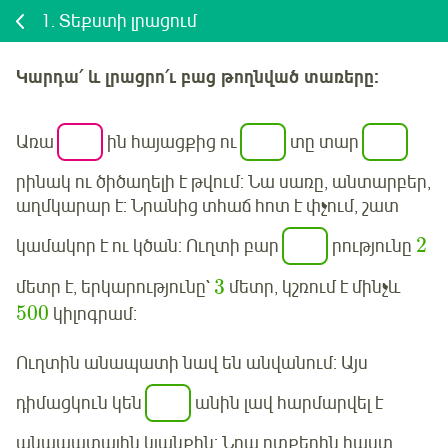
1.
Տեքստի լրացում
Կարդա՛ և լրացրո՛ւ բաց թողնված տառերը:
Առա
ին հայացքից ու
տը տար
րինակ ու ծիծաղելի է թվում: Նա սառը, անտարբեր,
աղմկարար է: Նրանից տհաճ հոտ է փչում, շատ
2
կամակոր է ու կծան: Ուղտի բար
րությունը
3
մետր է, երկարությունը`
մետր, կշռում է մինչև
500
կիլոգրամ:
Ուղտին անապատի նավ են անվանում: Այս
դիմացկուն կեն
անին լավ հարմարվել է
անապատային կյանքին: Նրա ոտքերին հաստ