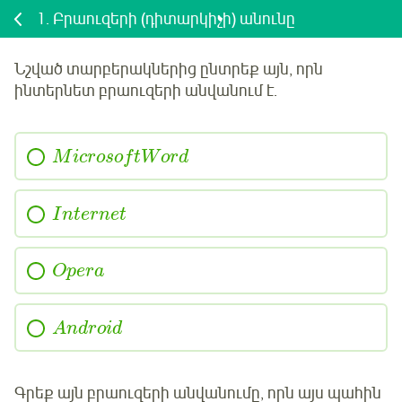
1.
Բրաուզերի (դիտարկիչի) անունը
Նշված տարբերակներից ընտրեք այն, որն
ինտերնետ բրաուզերի անվանում է.
M
i
c
r
o
s
o
f
t
W
o
r
d
I
n
t
e
r
n
e
t
O
p
e
r
a
A
n
d
r
o
i
d
Գրեք այն բրաուզերի անվանումը, որն այս պահին