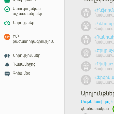
Առարկաներ
Ստուգողական
«Ինֆորմ
աշխատանքներ
Հավաստագ
Նորույթներ
«Կենսաբ
Հավաստագ
Իմ+
«Հանրահ
բաժանորդագրություն
Հավաստագ
«Երկրաչ
Նորություններ
Հավաստագ
«Քիմիա»
Դասամիջոց
Հավաստագ
Գրեք մեզ
«Ֆիզիկա
Հավաստագ
Արդյունքն
Մաթեմատիկա, 5
գնահատական