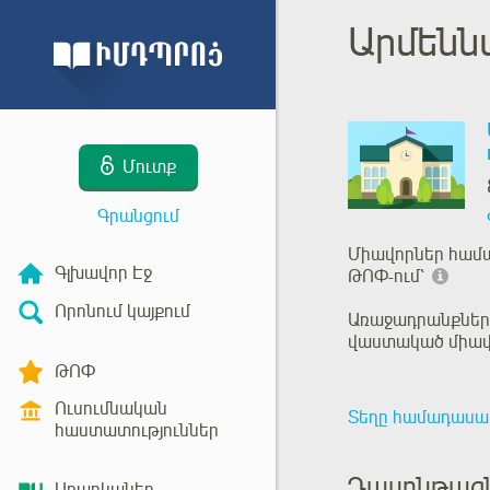
Արմեն
Մուտք
Գրանցում
Միավորներ համ
Գլխավոր Էջ
ԹՈՓ-ում՝
Որոնում կայքում
Առաջադրանքներ
վաստակած միավ
ԹՈՓ
Ուսումնական
Տեղը համադասա
հաստատություններ
Դասընթաց