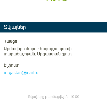
Տվյալներ
Հասցե
Արմավիրի մարզ, Վաղարշապատի
տարածաշրջան, Մրգաստան գյուղ
Էլփոստ
mrgastan@mail.ru
Տվյալները թարմացվել են.
10:00