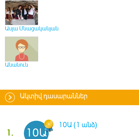
Ասյա Մնացականյան
Անանուն
Ակտիվ դասարաններ
10Ա (1 անձ)
10Ա
1.