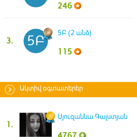
246
5Բ (2 անձ)
5Բ
3.
115
Ակտիվ օգտատերեր
Սյուզաննա Գալստյան
1.
4767