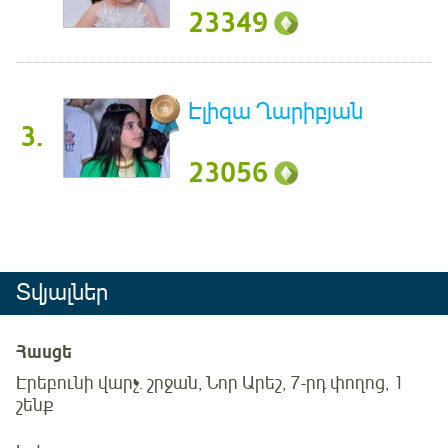
23349
Էլիզա Ղարիբյան
3.
23056
Տվյալներ
Հասցե
Էրեբունի վարչ. շրջան, Նոր Արեշ, 7-րդ փողոց, 1
շենք