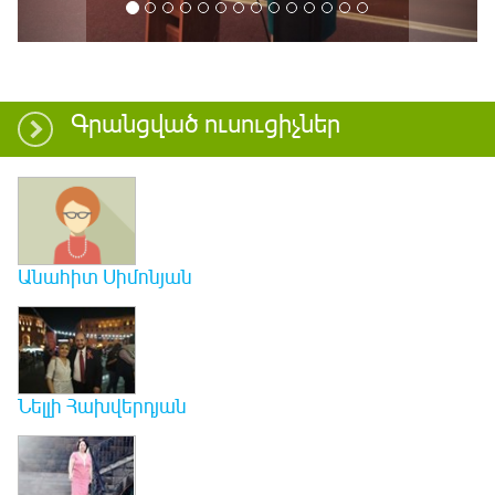
Գրանցված ուսուցիչներ
Անահիտ Սիմոնյան
Նելլի Հախվերդյան