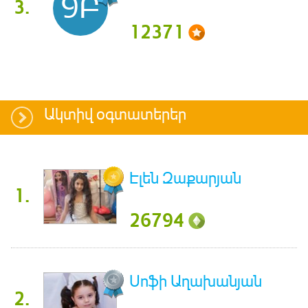
9Բ
3.
12371
Ակտիվ օգտատերեր
Էլեն Զաքարյան
1.
26794
Սոֆի Աղախանյան
2.