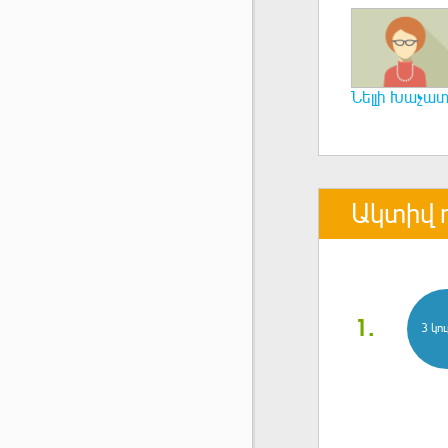
Նելլի Խաչատ
Ակտիվ 
1.
3 կու