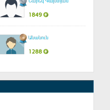
Նարեկ Գալստյան
1849
Անանուն
1288