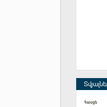
Տվյալնե
Հասցե