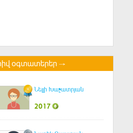
իվ օգտատերեր
Նելլի Խաչատրյան
2017