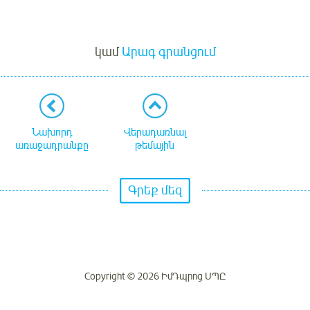
Մուտք
կամ
Արագ գրանցում
Նախորդ
Վերադառնալ
առաջադրանքը
թեմային
Գրեք մեզ
Copyright © 2026 ԻմԴպրոց ՍՊԸ