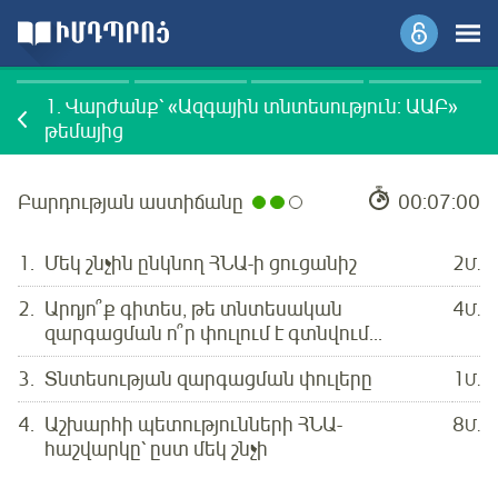
1.
Վարժանք՝ «Ազգային տնտեսություն: ԱԱԲ»
թեմայից
Բարդության աստիճանը
00:07:00
1.
Մեկ շնչին ընկնող ՀՆԱ-ի ցուցանիշ
2
Մ.
2.
Արդյո՞ք գիտես, թե տնտեսական
4
Մ.
զարգացման ո՞ր փուլում է գտնվում...
3.
Տնտեսության զարգացման փուլերը
1
Մ.
4.
Աշխարհի պետությունների ՀՆԱ-
8
Մ.
հաշվարկը՝ ըստ մեկ շնչի